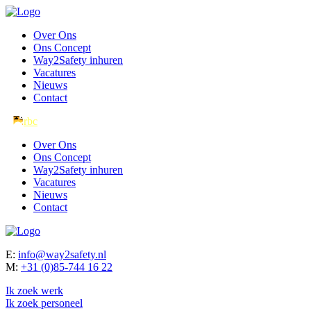
Over Ons
Ons Concept
Way2Safety inhuren
Vacatures
Nieuws
Contact
Over Ons
Ons Concept
Way2Safety inhuren
Vacatures
Nieuws
Contact
E:
info@way2safety.nl
M:
+31 (0)85-744 16 22
Ik zoek werk
Ik zoek personeel